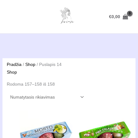
Pereiti
prie
€
0,00
turinio
Pradžia
/
Shop
/ Puslapis 14
Shop
Rodoma 157–158 iš 158