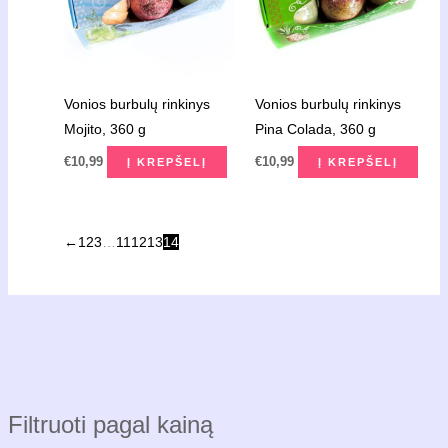
Vonios burbulų rinkinys
Vonios burbulų rinkinys
Mojito, 360 g
Pina Colada, 360 g
€
10,99
€
10,99
Į KREPŠELĮ
Į KREPŠELĮ
←
1
2
3
…
11
12
13
14
Filtruoti pagal kainą