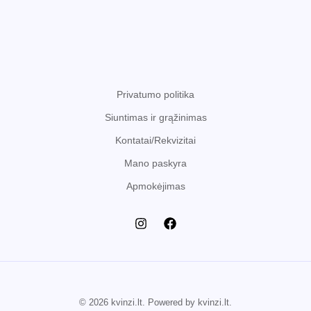
i
t
k
k
u
d
o
a
t
t
k
u
d
i
a
a
t
k
u
i
i
a
t
k
i
a
t
Privatumo politika
i
a
Siuntimas ir grąžinimas
i
Kontatai/Rekvizitai
Mano paskyra
Apmokėjimas
© 2026 kvinzi.lt. Powered by kvinzi.lt.