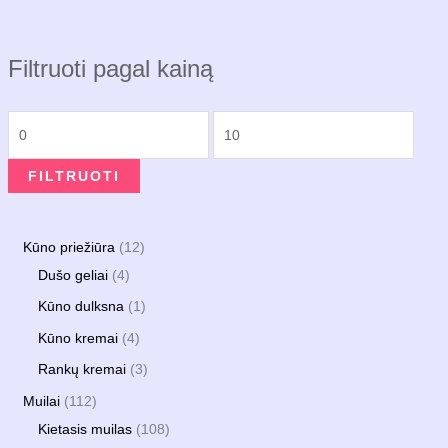
Filtruoti pagal kainą
M
M
i
a
FILTRUOTI
n
k
k
s
a
k
1
Kūno priežiūra
12
i
a
4
2
Dušo geliai
4
n
i
p
p
1
Kūno dulksna
1
a
n
r
r
p
4
Kūno kremai
4
a
o
o
r
p
3
Rankų kremai
3
d
d
o
r
p
1
Muilai
112
u
u
d
o
r
1
1
Kietasis muilas
108
k
k
u