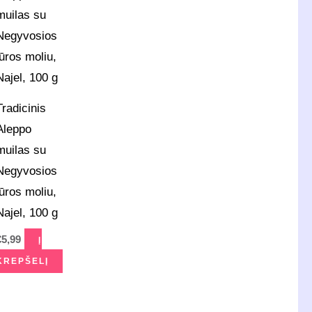
Tradicinis
Aleppo
muilas su
Negyvosios
jūros moliu,
Najel, 100 g
€
5,99
Į
KREPŠELĮ