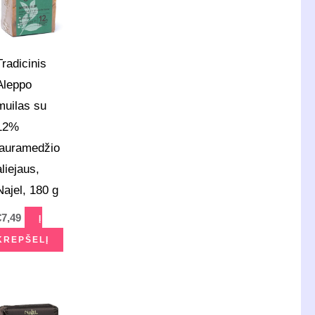
Tradicinis
Aleppo
muilas su
12%
lauramedžio
aliejaus,
Najel, 180 g
€
7,49
Į
KREPŠELĮ