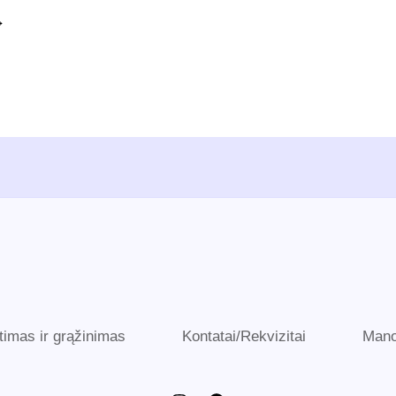
→
timas ir grąžinimas
Kontatai/Rekvizitai
Mano