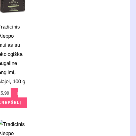
Tradicinis
Aleppo
muilas su
ekologiška
augaline
anglimi,
Najel, 100 g
€
5,99
Į
KREPŠELĮ