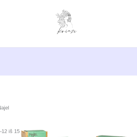
ajel
12 iš 15