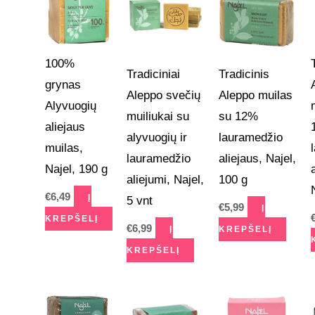
100%
Tradiciniai
Tradicinis
grynas
Aleppo svečių
Aleppo muilas
Alyvuogių
muiliukai su
su 12%
aliejaus
alyvuogių ir
lauramedžio
muilas,
lauramedžio
aliejaus, Najel,
Najel, 190 g
aliejumi, Najel,
100 g
€
6,49
Į
5 vnt
€
5,99
Į
KREPŠELĮ
€
6,99
Į
KREPŠELĮ
KREPŠELĮ