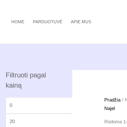
Pereiti
prie
turinio
HOME
PARDUOTUVĖ
APIE MUS
Filtruoti pagal
kainą
Pradžia
/ N
M
Najel
i
M
n
Rodoma 1–