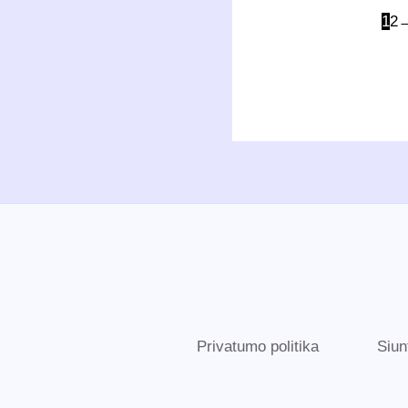
1
2
Privatumo politika
Siun