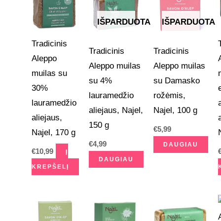
IŠPARDUOTA
IŠPARDUOTA
Tradicinis
Tradicinis
Tradicinis
Aleppo
Aleppo muilas
Aleppo muilas
muilas su
su 4%
su Damasko
30%
lauramedžio
rožėmis,
lauramedžio
aliejaus, Najel,
Najel, 100 g
aliejaus,
150 g
€
5,99
Najel, 170 g
€
4,99
DAUGIAU
€
10,99
Į
DAUGIAU
KREPŠELĮ