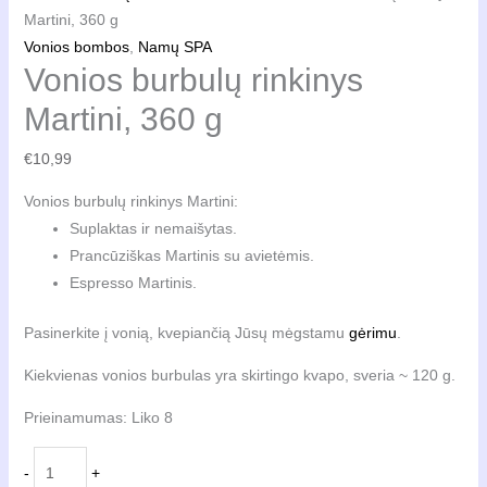
Martini, 360 g
Vonios bombos
,
Namų SPA
Vonios burbulų rinkinys
Martini, 360 g
€
10,99
Vonios burbulų rinkinys Martini:
Suplaktas ir nemaišytas.
Prancūziškas Martinis su avietėmis.
Espresso Martinis.
Pasinerkite į vonią, kvepiančią Jūsų mėgstamu
gėrimu
.
Kiekvienas vonios burbulas yra skirtingo kvapo, sveria ~ 120 g.
Prieinamumas:
Liko 8
produkto
-
+
kiekis: