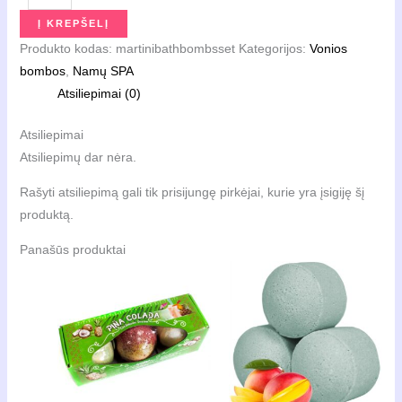
Vonios
Į KREPŠELĮ
burbulų
Produkto kodas:
martinibathbombsset
Kategorijos:
Vonios
rinkinys
bombos
,
Namų SPA
Martini,
Atsiliepimai (0)
360
g
Atsiliepimai
Atsiliepimų dar nėra.
Rašyti atsiliepimą gali tik prisijungę pirkėjai, kurie yra įsigiję šį
produktą.
Panašūs produktai