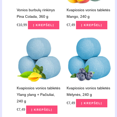
Vonios burbulų rinkinys
Kvapiosios vonios tabletės
Pina Colada, 360 g
Mango, 240 g
€
10,99
€
7,49
Į KREPŠELĮ
Į KREPŠELĮ
Kvapiosios vonios tabletės
Kvapiosios vonios tabletės
Ylang ylang + Pačiuliai,
Mėlynės, 240 g
240 g
€
7,49
Į KREPŠELĮ
€
7,49
Į KREPŠELĮ