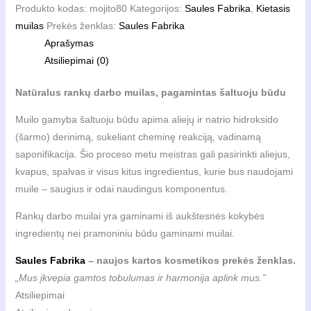
darbo
Produkto kodas:
mojito80
Kategorijos:
Saules Fabrika
,
Kietasis
muilas
muilas
Prekės ženklas:
Saules Fabrika
Mojito,
Aprašymas
Saules
Atsiliepimai (0)
Fabrika,
80
Natūralus rankų darbo muilas, pagamintas šaltuoju būdu
g
Muilo gamyba šaltuoju būdu apima aliejų ir natrio hidroksido
(šarmo) derinimą, sukeliant cheminę reakciją, vadinamą
saponifikacija. Šio proceso metu meistras gali pasirinkti aliejus,
kvapus, spalvas ir visus kitus ingredientus, kurie bus naudojami
muile – saugius ir odai naudingus komponentus.
Rankų darbo muilai yra gaminami iš aukštesnės kokybės
ingredientų nei pramoniniu būdu gaminami muilai.
Saules Fabrika
– naujos kartos kosmetikos prekės ženklas.
„Mus įkvepia gamtos tobulumas ir harmonija aplink mus.”
Atsiliepimai