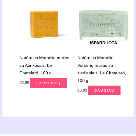
IŠPARDUOTA
Natūralus Marselio muilas
Natūralus Marselio
su Abrikosais, Le
Verbenų muilas su
Chatelard, 100 g
žiedlapiais, Le Chatelard,
100 g
€
3,99
Į KREPŠELĮ
€
3,99
DAUGIAU