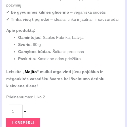
požymių
✔
Be gyvūninės kilmės glicerino
– veganiška sudėtis
✔
Tinka visų tipų odai
– idealiai tinka ir jautriai, ir sausai odai
Apie produktą:
Gamintojas:
Saules Fabrika, Latvija
Svoris:
80 g
Gamybos būdas:
Šaltasis procesas
Paskirtis:
Kasdienė odos priežiūra
Leiskite „
Mojito
“ muilui atgaivinti jūsų pojūčius ir
mėgaukitės vasarišku švaros bei švelnumo deriniu
kiekvieną dieną!
Prieinamumas:
Liko 2
produkto
-
+
kiekis:
Rankų
Į KREPŠELĮ