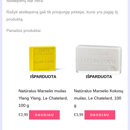
Atsiliepimų dar nėra.
Rašyti atsiliepimą gali tik prisijungę pirkėjai, kurie yra įsigiję šį
produktą.
Panašūs produktai
IŠPARDUOTA
IŠPARDUOTA
Natūralus Marselio muilas
Natūralus Marselio Kokosų
Ylang Ylang, Le Chatelard,
muilas, Le Chatelard, 100
100 g
g
€
3,99
€
3,99
DAUGIAU
DAUGIAU