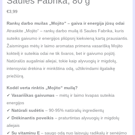
Saules Fabrika, 80 g
€
3,99
Rankų darbo muilas „Mojito“ – gaiva ir energija jūsų odai
Atraskite „Mojito“ – rankų darbo muilą iš Saules Fabrika, kuris
suteiks gaivumo ir energijos pliūpsnį kiekvieną kartą prausiantis.
Žaismingas mėtų ir laimo aromatas primena vasarišką Mojito
kokteilį ir suteikia odai ne tik švaros, bet ir gaivumo pojūtį.
Natūralūs augaliniai aliejai, tokie kaip alyvuogių ir migdolų,
intensyviai drėkina ir minkština odą, užtikrindami ilgalaikę
priežiūrą.
Kodėl verta rinktis „Mojito“ muilą?
✔
Vasariškas gaivumas
– mėtų ir laimo kvapas suteikia
energijos
✔
Natūrali sudėtis
– 90-95% natūralių ingredientų
✔
Drėkinantis poveikis
– praturtintas alyvuogių ir migdolų
aliejais
✔
Su vitaminu E
– saugo odą nuo laisvųjų radikalų ir senėjimo