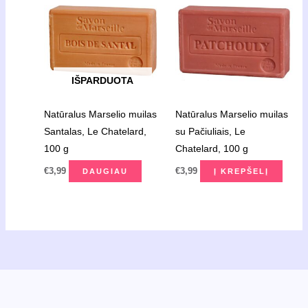
IŠPARDUOTA
Natūralus Marselio muilas
Natūralus Marselio muilas
Santalas, Le Chatelard,
su Pačiuliais, Le
100 g
Chatelard, 100 g
€
3,99
€
3,99
DAUGIAU
Į KREPŠELĮ