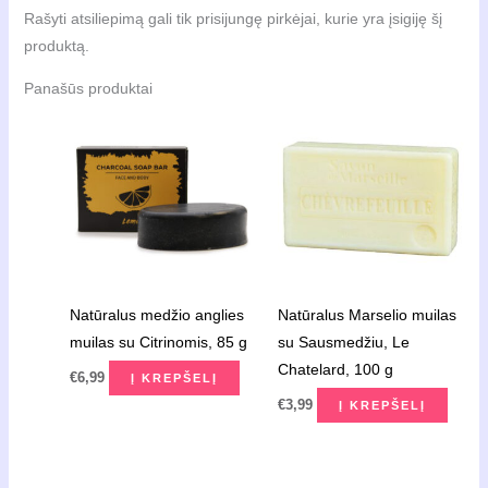
Greenman,
Rašyti atsiliepimą gali tik prisijungę pirkėjai, kurie yra įsigiję šį
100
produktą.
g
Panašūs produktai
Natūralus medžio anglies
Natūralus Marselio muilas
muilas su Citrinomis, 85 g
su Sausmedžiu, Le
Chatelard, 100 g
€
6,99
Į KREPŠELĮ
€
3,99
Į KREPŠELĮ