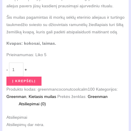
aliejus pavers jūsų kasdienį prausimąsi ajurvediniu ritualu.
Šis muilas pagamintas iš morkų sėklų eterinio aliejaus ir turtingo
taukmedžio sviesto su džiovintais ramunėlių žiedlapiais turi šiltą
žemišką kvapą, kuris gali padėti atsipalaiduoti maitinant odą.
Kvapas: kokosai, laimas.
Prieinamumas:
Liko 5
produkto
-
+
kiekis:
Natūralus
Į KREPŠELĮ
švelnus
Produkto kodas:
greenmancoconutcoolcalm100
Kategorijos:
muilas
Greenman
,
Kietasis muilas
Prekės ženklas:
Greenman
Coconut
Atsiliepimai (0)
Cool
&
Atsiliepimai
Calm,
Atsiliepimų dar nėra.