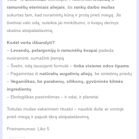
ramunėlių eteriniais aliejais
, šis
rankų darbo muilas
sukurtas tam, kad nuramintų kūną ir protą prieš miegą. Jis
švelniai valo odą, suteikia jai minkštumo, o kvapų derinys
skatina atsipalaidavimą.
Kodėl verta išbandyti?
–
Levandų, pelargonijų ir ramunėlių kvapai
padeda
nusiraminti, sumažinti įtampą
– Švelni, odą tausojanti formulė –
tinka visiems odos tipams
– Pagamintas iš
natūralių augalinių aliejų
, be sintetinių priedų
–
Veganiškas, be parabenų, silikonų, gyvūninės kilmės
ingredientų
– Ekologiškas pasirinkimas – ir odai, ir planetai
Tobulas muilas vakariniam ritualui – naudok duše ar vonioje
prieš miegą ir pajusk tikrą atsipalaidavimą.
Prieinamumas:
Liko 5