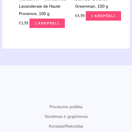
Lavanderaie de Haute
Greenman, 100 g
Provence, 100 g
€
4,99
Į KREPŠELĮ
€
3,99
Į KREPŠELĮ
Privatumo politika
Siuntimas ir grąžinimas
Kontatai/Rekvizitai