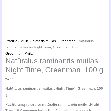
Pradžia
/
Muilai
/
Kietasis muilas
/
Greenman
/ Natūralus
raminantis muilas Night Time, Greenman, 100 g
Greenman
,
Muilai
Natūralus raminantis muilas
Night Time, Greenman, 100 g
€
4,99
Natūralus raminantis muilas „Night Time“, Greenman, 100
g
Pasitik ramų vakarą su
natūraliu raminančiu muilu „Night
Time“
iš
Greenman
kolekcijos. Praturtintas
levandų ir