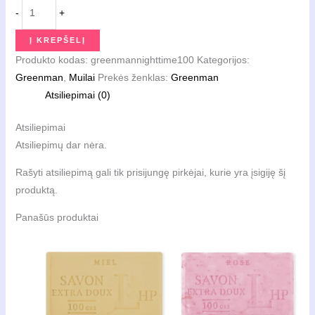
produkto
-
+
kiekis:
Natūralus
Į KREPŠELĮ
raminantis
Produkto kodas:
greenmannighttime100
Kategorijos:
muilas
Greenman
,
Muilai
Prekės ženklas:
Greenman
Night
Atsiliepimai (0)
Time,
Greenman,
Atsiliepimai
100
Atsiliepimų dar nėra.
g
Rašyti atsiliepimą gali tik prisijungę pirkėjai, kurie yra įsigiję šį
produktą.
Panašūs produktai