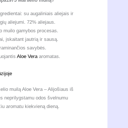
mpa1975 Marselio muilą?
redientai: su augaliniais aliejais ir
gių aliejumi. 72% aliejaus.
io muilo gamybos procesas.
i, įskaitant jautrią ir sausą.
 raminančios savybės.
uojantis
Aloe Vera
aromatas.
zijoje
elio muilą Aloe Vera – Alijošiaus iš
s neprilygstamu odos švelnumu
nčiu aromatu kiekvieną dieną.