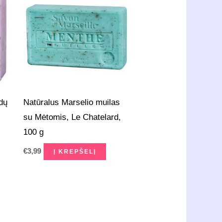
dų
Natūralus Marselio muilas
,
su Mėtomis, Le Chatelard,
100 g
€
3,99
Į KREPŠELĮ