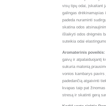
visų tipų odai, įskaitant j
galingas drėkinamąsias 
padeda nuraminti sudirg
skatina odos atsinaujini
išlaikyti odos drėgmės 
suteikia odai elastingum
Aromaterinis poveikis:
gaivų ir atpalaiduojantį k
sukuria malonią prausimos
vonios kambarys pavirs į
padedančią atgaivinti tiek
kvapas taip pat žinomas
stresą ir skatinti gerą sa