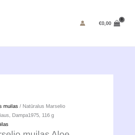
€
0,00
s muilas
/ Natūralus Marselio
ošiaus, Dampa1975, 116 g
ilas
selio muilas Aloe