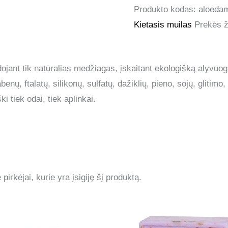
Produkto kodas:
aloeda
Kietasis muilas
Prekės 
nt tik natūralias medžiagas, įskaitant ekologišką alyvuogių
nų, ftalatų, silikonų, sulfatų, dažiklių, pieno, sojų, glitimo, 
ki tiek odai, tiek aplinkai.
 pirkėjai, kurie yra įsigiję šį produktą.