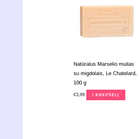
Natūralus Marselio muilas
su migdolais, Le Chatelard,
100 g
€
3,99
Į KREPŠELĮ