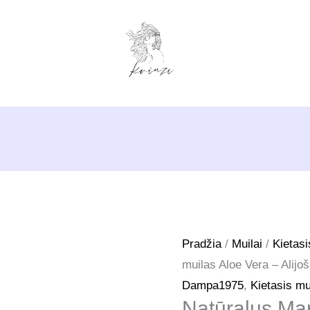
Pradžia
/
Muilai
/
Kietasi
muilas Aloe Vera – Alij
Dampa1975
,
Kietasis mu
Natūralus Mar