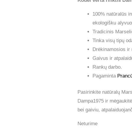
Kodėl verta rinktis Da
100% natūralūs ing
ekologišku alyvuo
Tradicinis Marsel
Tinka visų tipų oda
Drėkinamosios ir
Gaivus ir atpalaid
Rankų darbo.
Pagaminta
Prancū
Pasirinkite natūralų Mars
Dampa1975 ir mėgaukitė
bei gaiviu, atpalaiduoja
Neturime