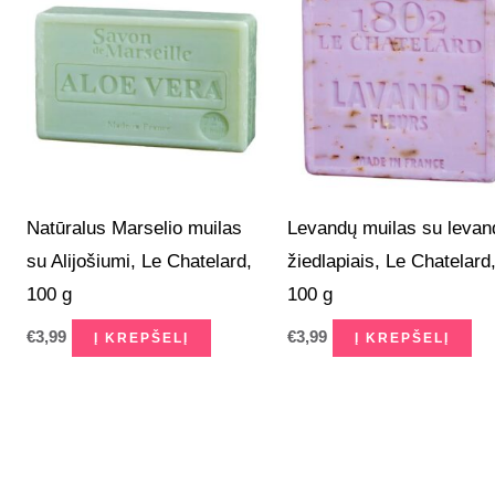
Natūralus Marselio muilas
Levandų muilas su levan
su Alijošiumi, Le Chatelard,
žiedlapiais, Le Chatelard
100 g
100 g
€
3,99
€
3,99
Į KREPŠELĮ
Į KREPŠELĮ