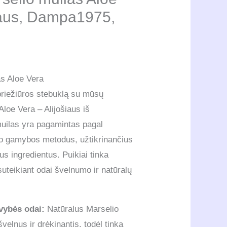
iaus, Dampa1975,
as Aloe Vera
priežiūros stebuklą su mūsų
Aloe Vera – Alijošiaus iš
uilas yra pagamintas pagal
lo gamybos metodus, užtikrinančius
us ingredientus. Puikiai tinka
uteikiant odai švelnumo ir natūralų
vybės odai:
Natūralus Marselio
švelnus ir drėkinantis, todėl tinka