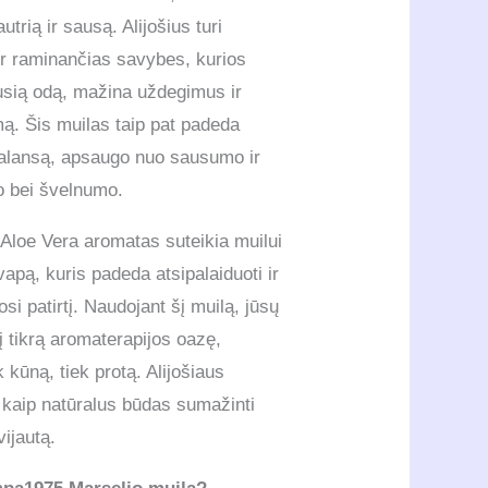
autrią ir sausą. Alijošius turi
ir raminančias savybes, kurios
usią odą, mažina uždegimus ir
mą. Šis muilas taip pat padeda
balansą, apsaugo nuo sausumo ir
o bei švelnumo.
Aloe Vera aromatas suteikia muilui
vapą, kuris padeda atsipalaiduoti ir
i patirtį. Naudojant šį muilą, jūsų
 tikrą aromaterapijos oazę,
 kūną, tiek protą. Alijošiaus
 kaip natūralus būdas sumažinti
vijautą.