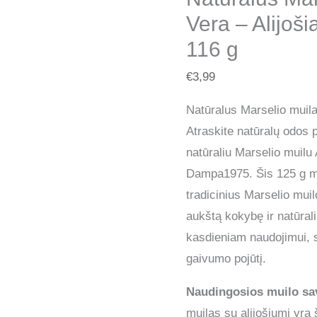
Vera – Alijoš
116 g
€
3,99
Natūralus Marselio muil
Atraskite natūralų odos 
natūraliu Marselio muilu 
Dampa1975. Šis 125 g m
tradicinius Marselio mui
aukštą kokybę ir natūrali
kasdieniam naudojimui, s
gaivumo pojūtį.
Naudingosios muilo sa
muilas su alijošiumi yra 